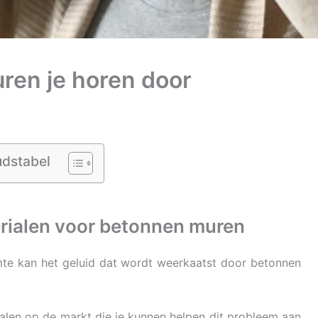
ren je horen door
udstabel
rialen voor betonnen muren
uimte kan het geluid dat wordt weerkaatst door betonnen
ialen op de markt die je kunnen helpen dit probleem aan