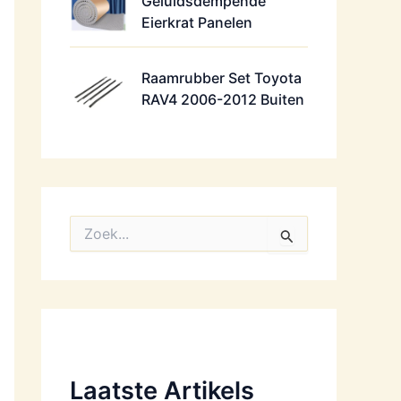
Geluidsdempende
Eierkrat Panelen
Raamrubber Set Toyota
RAV4 2006-2012 Buiten
Z
o
e
k
n
a
a
r
:
Laatste Artikels