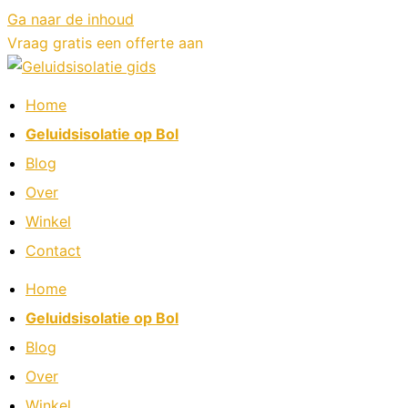
Ga naar de inhoud
Vraag gratis een offerte aan
Home
Geluidsisolatie op Bol
Blog
Over
Winkel
Contact
Home
Geluidsisolatie op Bol
Blog
Over
Winkel