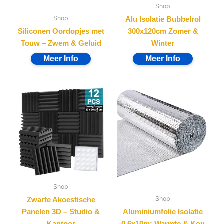
Shop
Shop
Alu Isolatie Bubbelrol
Siliconen Oordopjes met
300x120cm Zomer &
Touw – Zwem & Geluid
Winter
Shop
Shop
Zwarte Akoestische
Panelen 3D – Studio &
Aluminiumfolie Isolatie
Kantoor
0,6x10m: Warmte & Kou