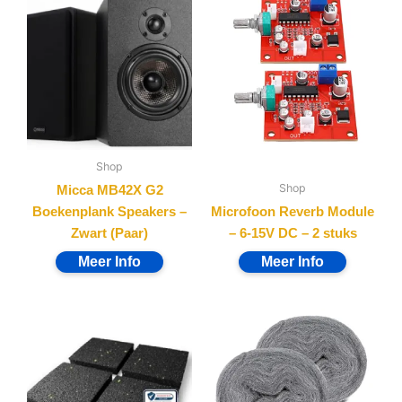
Shop
Shop
Micca MB42X G2
Boekenplank Speakers –
Microfoon Reverb Module
Zwart (Paar)
– 6-15V DC – 2 stuks