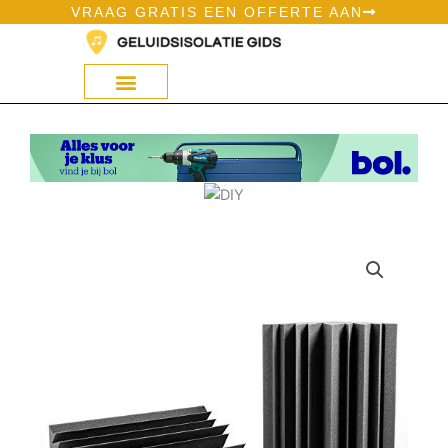
Ga
VRAAG GRATIS EEN OFFERTE AAN
naar
de
inhoud
Geluidsisolatie Op Bol