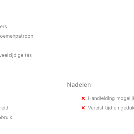
ers
bloemenpatroon
eelzijdige tas
Nadelen
Handleiding mogelijk
heid
Vereist tijd en gedul
ebruik