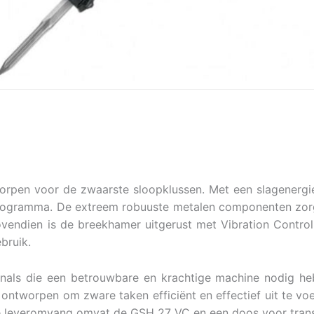
pen voor de zwaarste sloopklussen. Met een slagenergi
rogramma. De extreem robuuste metalen componenten zorg
endien is de breekhamer uitgerust met Vibration Contro
bruik.
onals die een betrouwbare en krachtige machine nodig he
ntworpen om zware taken efficiënt en effectief uit te voer
e leveromvang omvat de GSH 27 VC en een doos voor trans