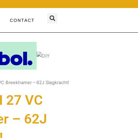
CONTACT
C Breekhamer – 62J Slagkracht!
 27 VC
r – 62J
!