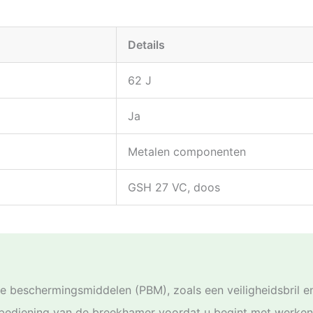
Details
62 J
Ja
Metalen componenten
GSH 27 VC, doos
jke beschermingsmiddelen (PBM), zoals een veiligheidsbril 
bediening van de breekhamer voordat u begint met werken