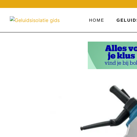
Ga
naar
de
HOME
GELUID
inhoud