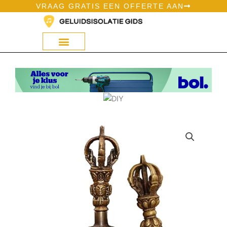
Ga
VRAAG GRATIS EEN OFFERTE AAN
naar
de
inhoud
Geluidsisolatie Op Bol