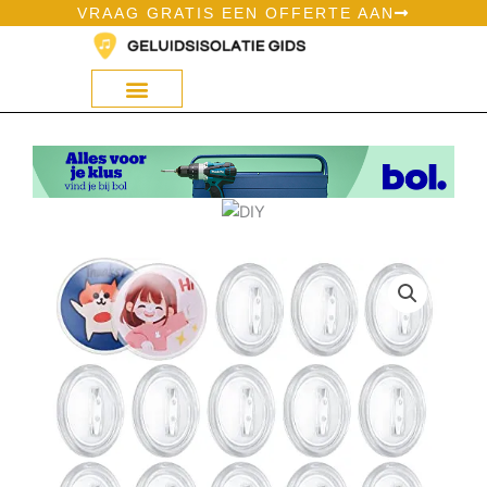
Ga
VRAAG GRATIS EEN OFFERTE AAN
naar
de
inhoud
Geluidsisolatie Op Bol