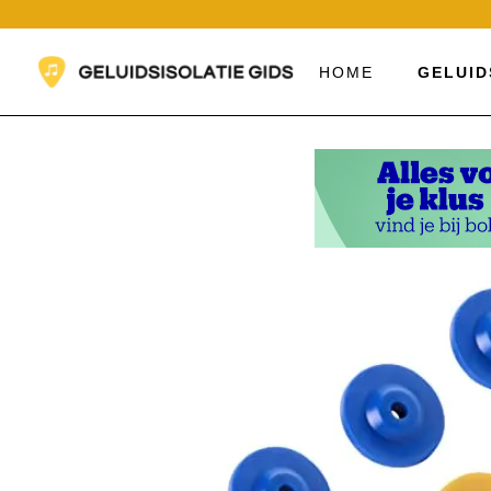
Ga
naar
de
HOME
GELUID
inhoud