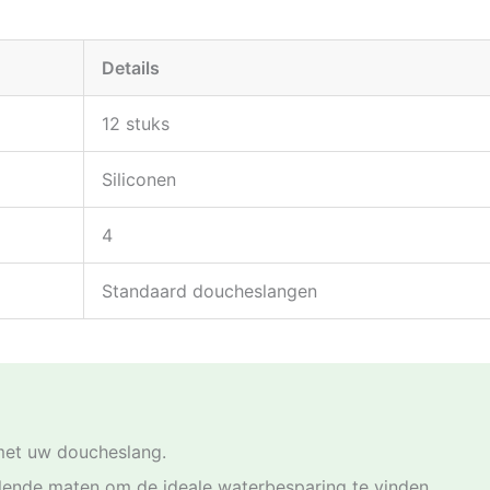
Details
12 stuks
Siliconen
4
Standaard doucheslangen
 met uw doucheslang.
lende maten om de ideale waterbesparing te vinden.