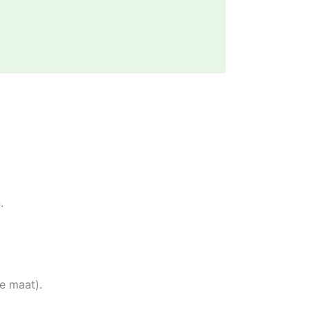
.
e maat).