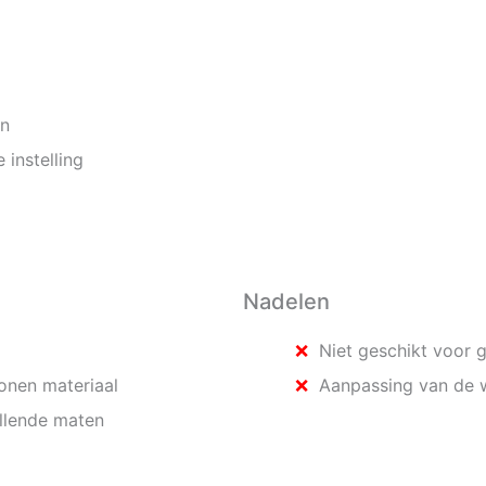
en
 instelling
Nadelen
Niet geschikt voor g
conen materiaal
Aanpassing van de w
illende maten