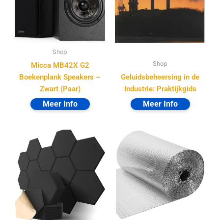
Shop
Shop
Micca MB42X G2
Boekenplank Speakers –
Geluidsbeheersing in de
Zwart (Paar)
Industrie: Praktijkgids