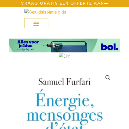
Ga
VRAAG GRATIS EEN OFFERTE AAN
naar
de
inhoud
Geluidsisolatie Op Bol