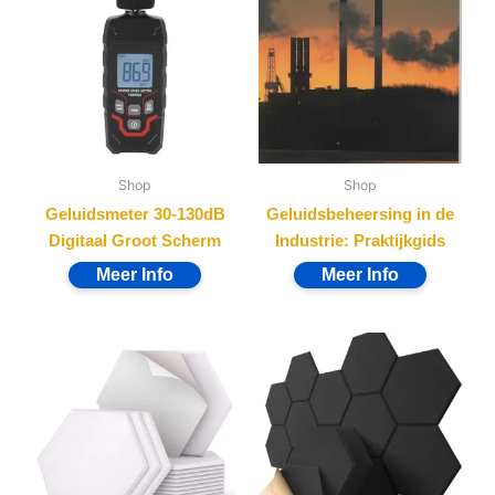
Shop
Shop
Geluidsmeter 30-130dB
Geluidsbeheersing in de
Digitaal Groot Scherm
Industrie: Praktijkgids