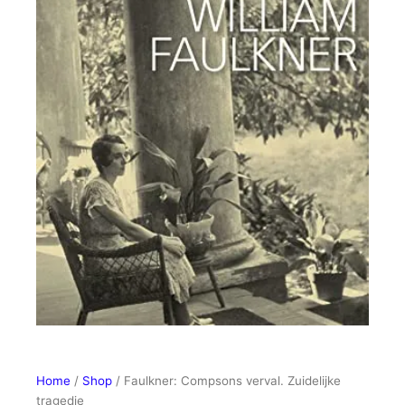
Home
/
Shop
/ Faulkner: Compsons verval. Zuidelijke
tragedie