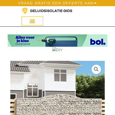
Ga
VRAAG GRATIS EEN OFFERTE AAN
naar
de
inhoud
Geluidsisolatie Op Bol