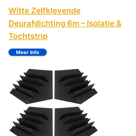
Witte Zelfklevende
Deurafdichting 6m – Isolatie &
Tochtstrip