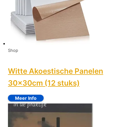
Shop
Witte Akoestische Panelen
30x30cm (12 stuks)