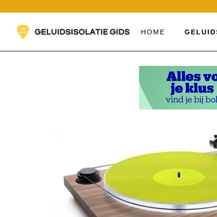
Ga
naar
de
HOME
GELUID
inhoud