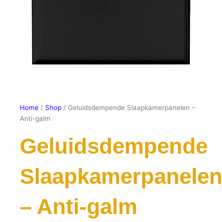
Home
/
Shop
/ Geluidsdempende Slaapkamerpanelen –
Anti-galm
Geluidsdempende
Slaapkamerpanele
– Anti-galm