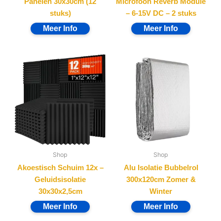
Panelen 30x30cm (12
Microfoon Reverb Module
stuks)
– 6-15V DC – 2 stuks
Shop
Shop
Akoestisch Schuim 12x –
Alu Isolatie Bubbelrol
Geluidsisolatie
300x120cm Zomer &
30x30x2,5cm
Winter