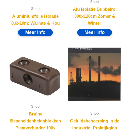
Shop
Shop
Alu Isolatie Bubbelrol
Aluminiumfolie Isolatie
300x120cm Zomer &
0,6x10m: Warmte & Kou
Winter
Shop
Shop
Bruine
Bescheidenheidsblokken
Geluidsbeheersing in de
Plaatverbinder 100x
Industrie: Praktijkgids