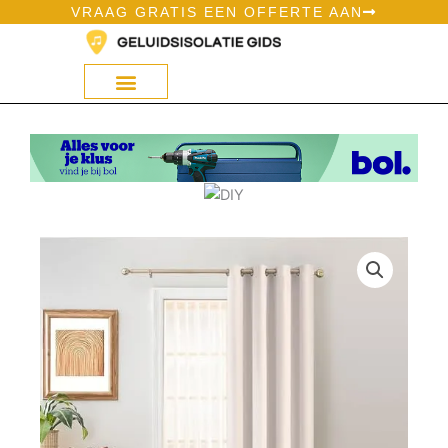
Ga
VRAAG GRATIS EEN OFFERTE AAN
naar
de
inhoud
Geluidsisolatie Op Bol