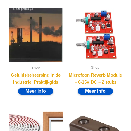
Shop
Shop
Geluidsbeheersing in de
Microfoon Reverb Module
Industrie: Praktijkgids
– 6-15V DC – 2 stuks