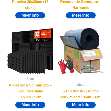
Panelen 30x30cm (12
Resonantie Generator –
stuks)
Harmonie
Shop
Shop
Akoestisch Schuim 12x –
Geluidsisolatie
Armaflex XG Isolatie
30x30x2,5cm
Zelfklevend 19mm – 6m²