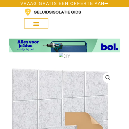
Ga
VRAAG GRATIS EEN OFFERTE AAN
naar
de
inhoud
Geluidsisolatie Op Bol