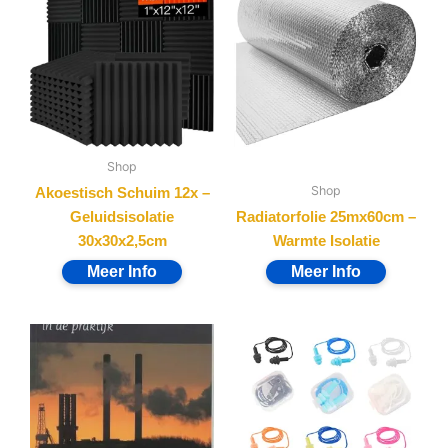
Shop
Shop
Akoestisch Schuim 12x –
Geluidsisolatie
Radiatorfolie 25mx60cm –
30x30x2,5cm
Warmte Isolatie