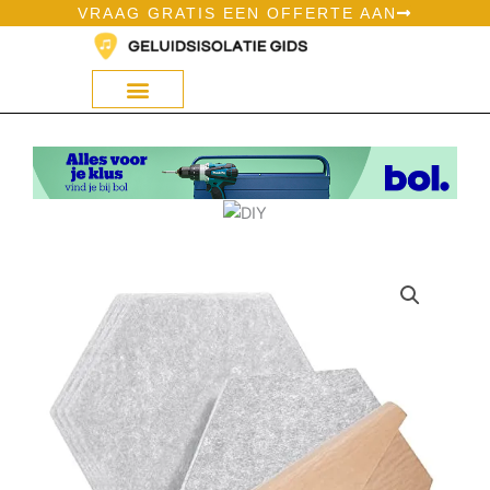
Ga
VRAAG GRATIS EEN OFFERTE AAN
naar
de
inhoud
Geluidsisolatie Op Bol