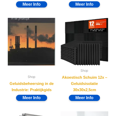
Shop
Shop
Akoestisch Schuim 12x –
Geluidsbeheersing in de
Geluidsisolatie
Industrie: Praktijkgids
30x30x2,5cm