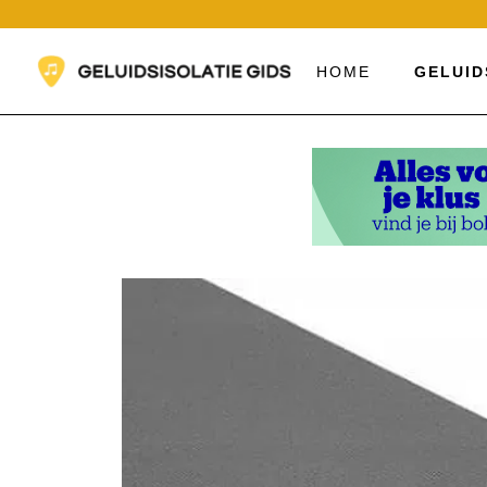
Ga
naar
de
HOME
GELUID
inhoud