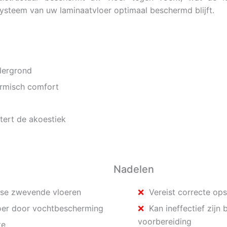
systeem van uw laminaatvloer optimaal beschermd blijft.
dergrond
ermisch comfort
tert de akoestiek
Nadelen
erse zwevende vloeren
Vereist correcte o
loer door vochtbescherming
Kan ineffectief zijn
voorbereiding
te