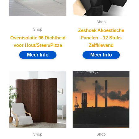
Shop
Shop
Zeshoek Akoestische
Ovenisolatie 96 Dichtheid
Panelen – 12 Stuks
voor Hout/Steen/Pizza
Zelfklevend
Shop
Shop