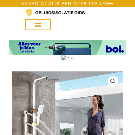
Ga
VRAAG GRATIS EEN OFFERTE AAN
naar
de
inhoud
Geluidsisolatie Op Bol