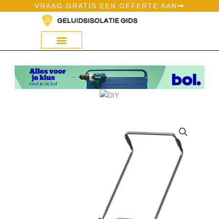
Ga
VRAAG GRATIS EEN OFFERTE AAN
naar
de
inhoud
Geluidsisolatie Op Bol