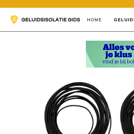
Ga
naar
de
HOME
GELUID
inhoud