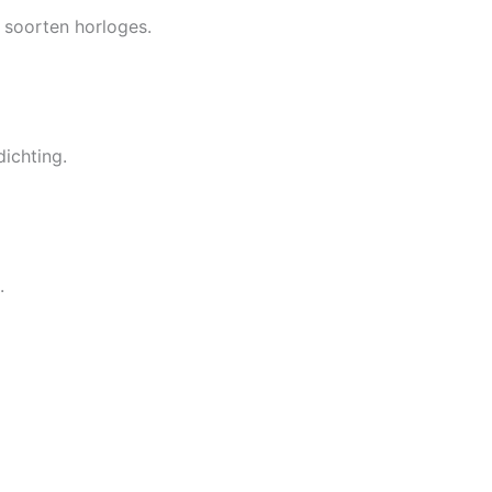
 soorten horloges.
ichting.
.