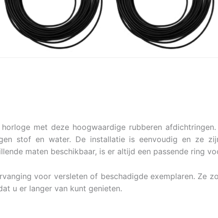
 horloge met deze hoogwaardige rubberen afdichtringen
n stof en water. De installatie is eenvoudig en ze zijn
llende maten beschikbaar, is er altijd een passende ring vo
vervanging voor versleten of beschadigde exemplaren. Ze z
dat u er langer van kunt genieten.