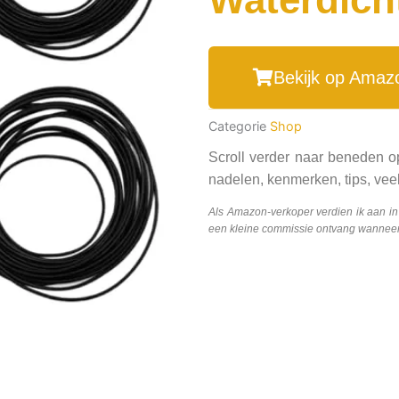
Bekijk op Amaz
Categorie
Shop
Scroll verder naar beneden o
nadelen, kenmerken, tips, veel
Als Amazon-verkoper verdien ik aan i
een kleine commissie ontvang wanneer j