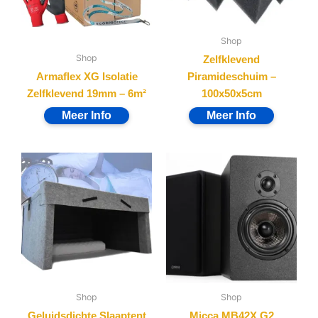
Shop
Shop
Zelfklevend
Armaflex XG Isolatie
Piramideschuim –
Zelfklevend 19mm – 6m²
100x50x5cm
Shop
Shop
Geluidsdichte Slaaptent
Micca MB42X G2