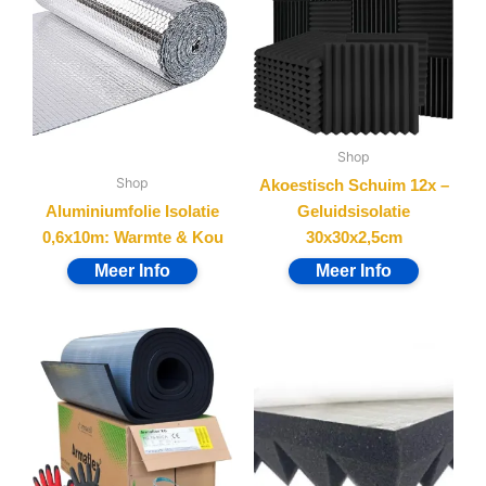
Shop
Shop
Akoestisch Schuim 12x –
Aluminiumfolie Isolatie
Geluidsisolatie
0,6x10m: Warmte & Kou
30x30x2,5cm