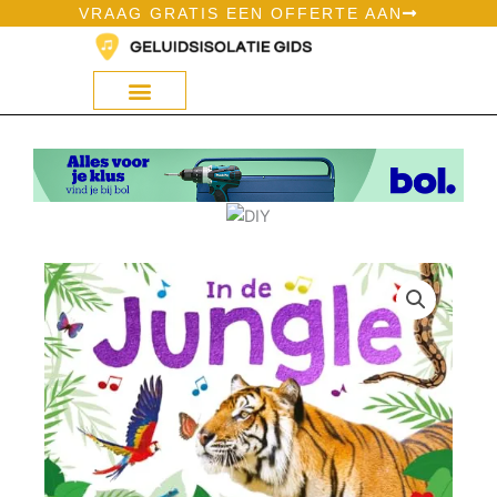
Ga
VRAAG GRATIS EEN OFFERTE AAN
naar
de
inhoud
Geluidsisolatie Op Bol