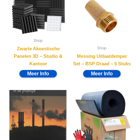
Shop
Shop
Zwarte Akoestische
Panelen 3D – Studio &
Messing Uitlaatdemper
Kantoor
Set – BSP Draad – 5 Stuks