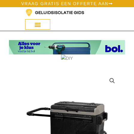
Ga
VRAAG GRATIS EEN OFFERTE AAN
naar
de
inhoud
Geluidsisolatie Op Bol