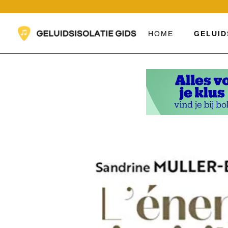
Ga
naar
de
HOME
GELUID
inhoud