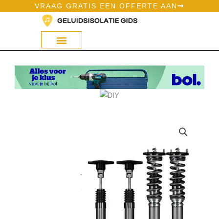
Ga
VRAAG GRATIS EEN OFFERTE AAN
naar
de
inhoud
Geluidsisolatie Op Bol