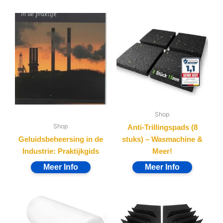
Shop
Shop
Anti-Trillingspads (8
Geluidsbeheersing in de
stuks) – Wasmachine &
Industrie: Praktijkgids
Meer!