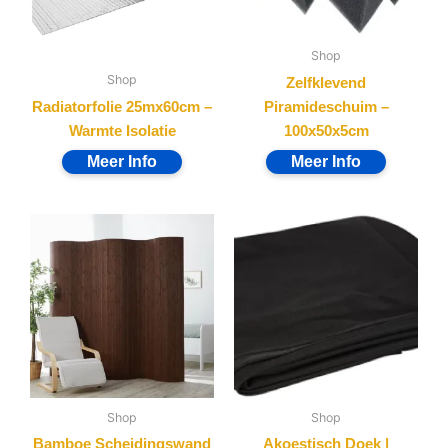
Shop
Shop
Zelfklevend
Radiatorfolie 25mx60cm –
Piramideschuim –
Warmte Isolatie
100x50x5cm
Shop
Shop
Bamboe Scheidingswand
Akoestisch Doek |