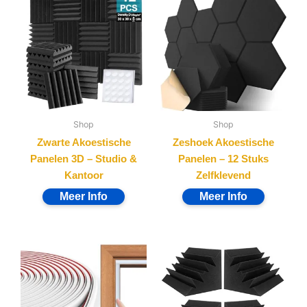
Shop
Shop
Zwarte Akoestische
Zeshoek Akoestische
Panelen 3D – Studio &
Panelen – 12 Stuks
Kantoor
Zelfklevend