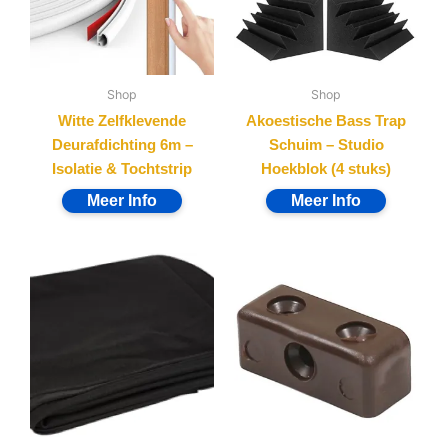
Shop
Shop
Witte Zelfklevende
Akoestische Bass Trap
Deurafdichting 6m –
Schuim – Studio
Isolatie & Tochtstrip
Hoekblok (4 stuks)