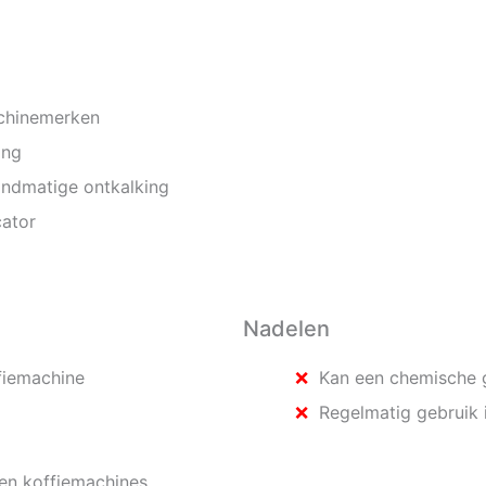
achinemerken
ing
andmatige ontkalking
cator
Nadelen
fiemachine
Kan een chemische g
Regelmatig gebruik 
ten koffiemachines