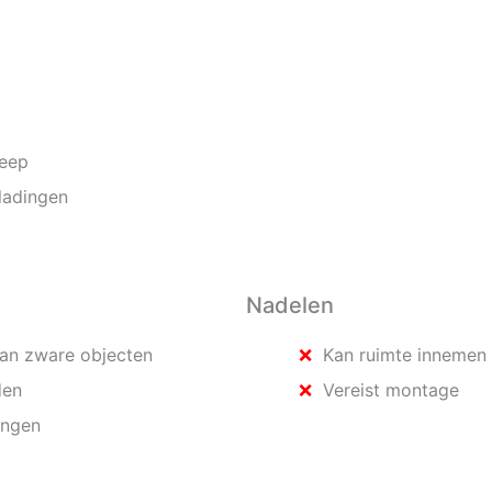
reep
ladingen
Nadelen
van zware objecten
Kan ruimte innemen 
den
Vereist montage
ingen