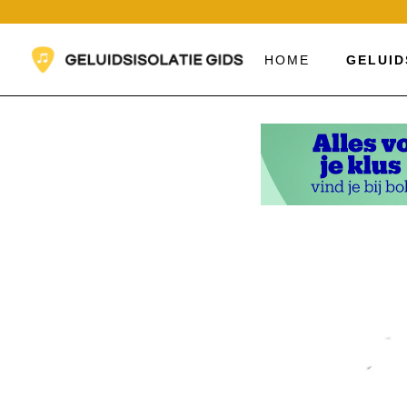
Ga
naar
de
HOME
GELUID
inhoud