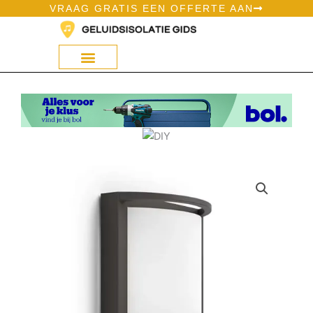
Ga
VRAAG GRATIS EEN OFFERTE AAN
naar
de
inhoud
Geluidsisolatie Op Bol