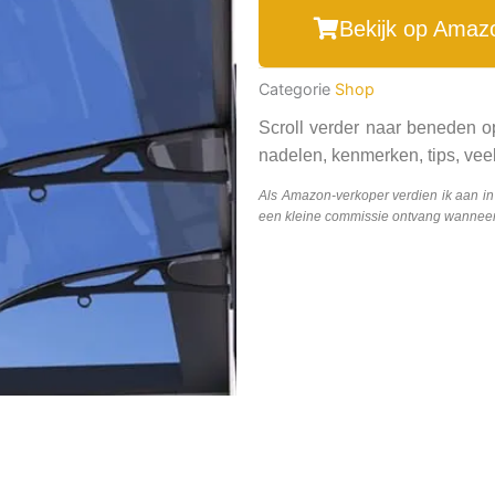
Bekijk op Amaz
Categorie
Shop
Scroll verder naar beneden o
nadelen, kenmerken, tips, veel
Als Amazon-verkoper verdien ik aan i
een kleine commissie ontvang wanneer j