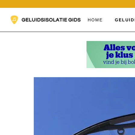
Ga
naar
de
HOME
GELUID
inhoud