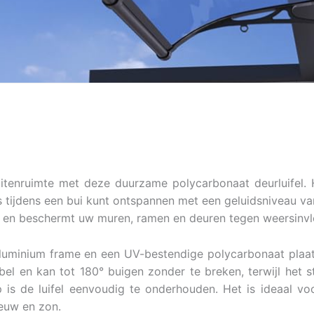
tenruimte met deze duurzame polycarbonaat deurluifel. 
s tijdens een bui kunt ontspannen met een geluidsniveau v
r en beschermt uw muren, ramen en deuren tegen weersinv
 aluminium frame en een UV-bestendige polycarbonaat plaat
ibel en kan tot 180° buigen zonder te breken, terwijl het s
 is de luifel eenvoudig te onderhouden. Het is ideaal vo
euw en zon.