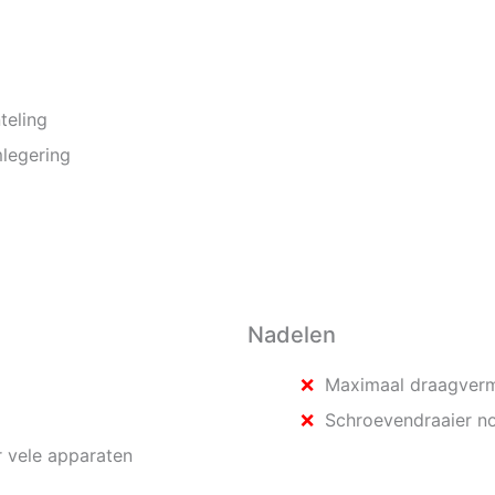
teling
legering
Nadelen
Maximaal draagver
Schroevendraaier nod
r vele apparaten