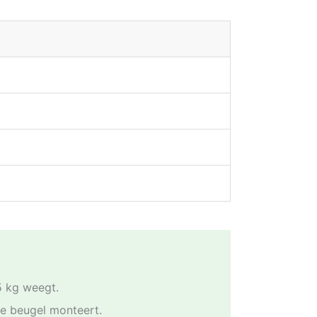
5 kg weegt.
de beugel monteert.