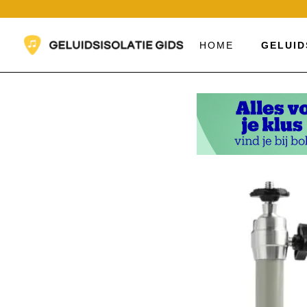
Ga
naar
de
HOME
GELUID
inhoud