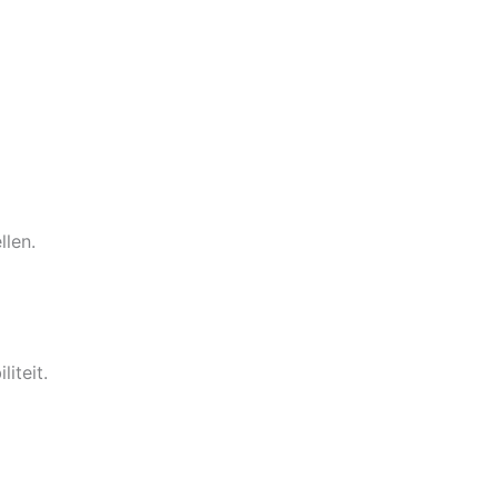
llen.
iteit.