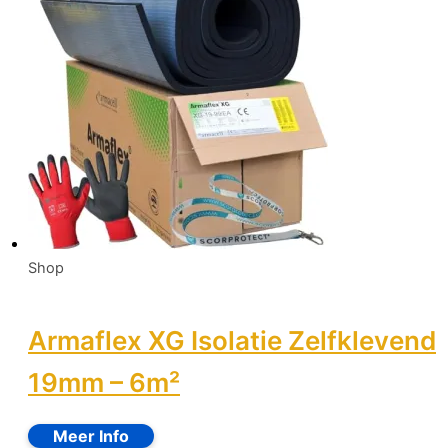
Shop
Armaflex XG Isolatie Zelfklevend
19mm – 6m²