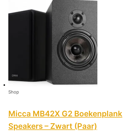
Shop
Micca MB42X G2 Boekenplank
Speakers – Zwart (Paar)