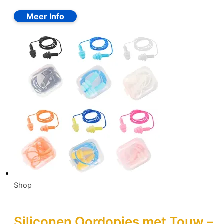
Shop
Siliconen Oordopjes met Touw –