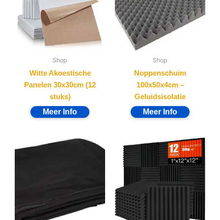
Shop
Shop
Akoestisch Schuim 12x –
Akoestisch Doek |
Geluidsisolatie
Premium Luidsprekerstof
30x30x2,5cm