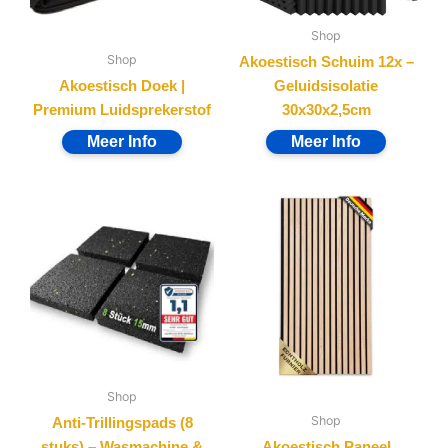
Shop
Shop
Anti-Trillingspads (8
stuks) – Wasmachine &
Akoestisch Paneel
Meer!
Houtfineer 118x60cm
Shop
Shop
Zeshoek Akoestische
Zwarte Akoestische