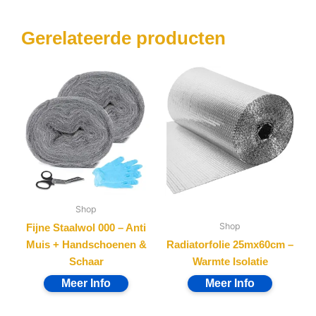
Muis + Handschoenen &
Radiatorfolie 25mx60cm –
Schaar
Warmte Isolatie
Shop
Shop
TONOR Akoestische
Siliconen Oordopjes met
Panelen Zelfklevend Wit
Touw – Zwem & Geluid
(36 stuks)