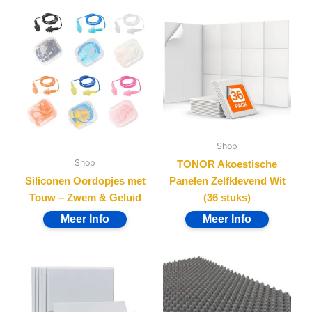
Shop
Shop
Witte Akoestische
Noppenschuim
Panelen 30x30cm (12
100x50x4cm –
stuks)
Geluidsisolatie