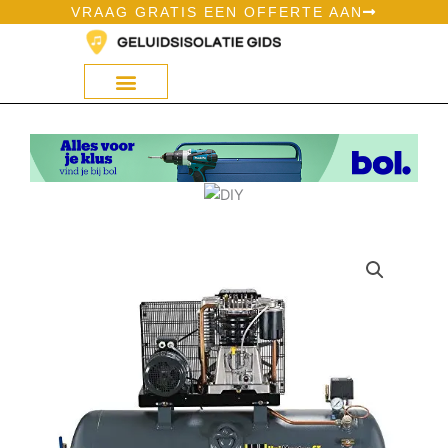
Ga
VRAAG GRATIS EEN OFFERTE AAN
naar
de
inhoud
Geluidsisolatie Op Bol