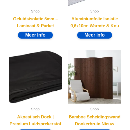
Shop
Shop
Geluidsisolatie 5mm –
Aluminiumfolie Isolatie
Laminaat & Parket
0,6x10m: Warmte & Kou
Shop
Shop
Akoestisch Doek |
Bamboe Scheidingswand
Premium Luidsprekerstof
Donkerbruin Nieuw