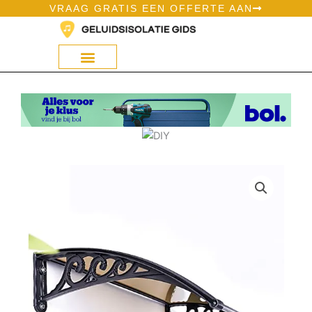
Ga
VRAAG GRATIS EEN OFFERTE AAN
naar
de
inhoud
Geluidsisolatie Op Bol