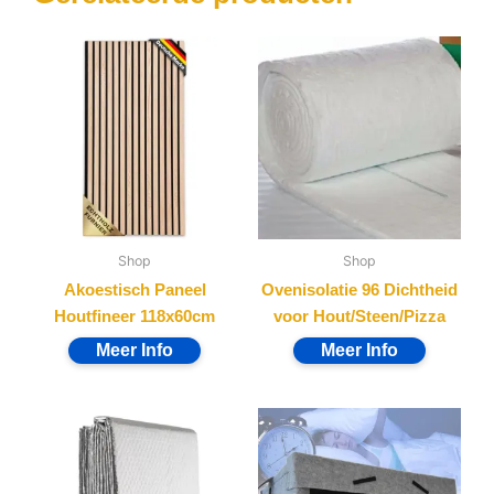
Shop
Shop
Akoestisch Paneel
Ovenisolatie 96 Dichtheid
Houtfineer 118x60cm
voor Hout/Steen/Pizza