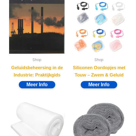
Shop
Shop
Geluidsbeheersing in de
Siliconen Oordopjes met
Industrie: Praktijkgids
Touw – Zwem & Geluid