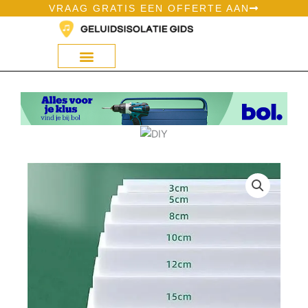
Ga
VRAAG GRATIS EEN OFFERTE AAN
naar
de
inhoud
Geluidsisolatie Op Bol