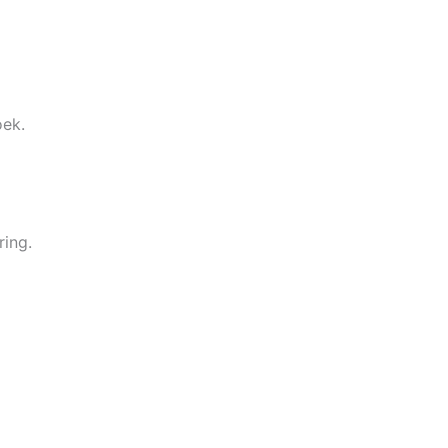
oek.
ing.