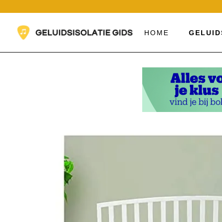
Ga
naar
de
HOME
GELUID
inhoud