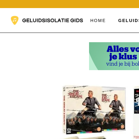
Ga
naar
de
HOME
GELUID
inhoud