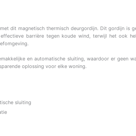
et dit magnetisch thermisch deurgordijn. Dit gordijn is 
ffectieve barrière tegen koude wind, terwijl het ook he
eefomgeving.
emakkelijke en automatische sluiting, waardoor er geen wa
esparende oplossing voor elke woning.
ische sluiting
atie