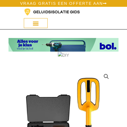
Ga
VRAAG GRATIS EEN OFFERTE AAN
naar
de
inhoud
Geluidsisolatie Op Bol