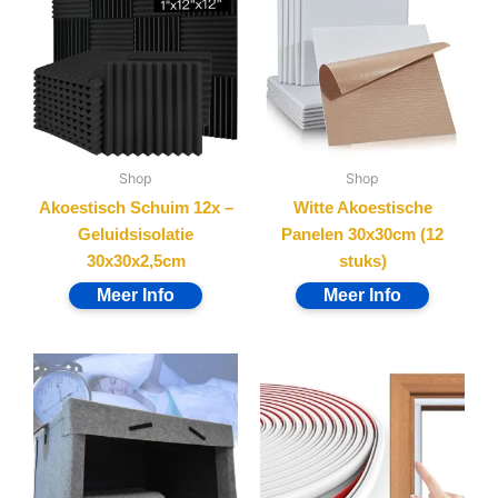
Shop
Shop
Akoestisch Schuim 12x –
Witte Akoestische
Geluidsisolatie
Panelen 30x30cm (12
30x30x2,5cm
stuks)