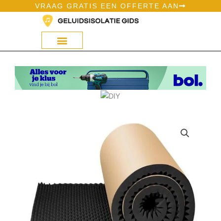
Ga
VRAAG GRATIS EEN OFFERTE AAN
naar
de
inhoud
Geluidsisolatie Op Bol