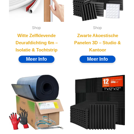
Shop
Shop
Witte Zelfklevende
Zwarte Akoestische
Deurafdichting 6m –
Panelen 3D – Studio &
Isolatie & Tochtstrip
Kantoor