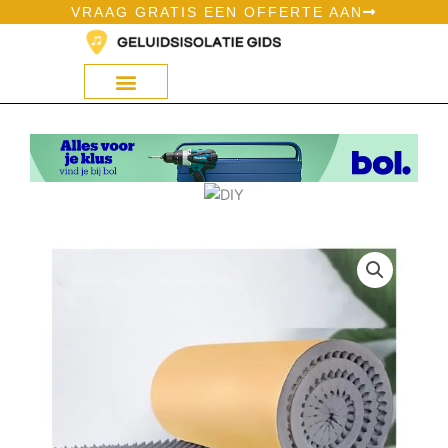
Ga
VRAAG GRATIS EEN OFFERTE AAN
naar
de
inhoud
Geluidsisolatie Op Bol