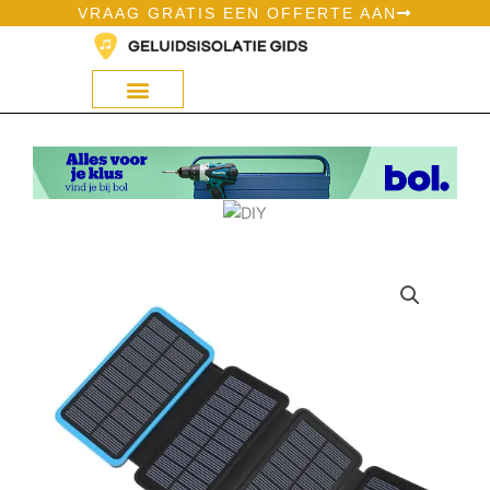
Ga
VRAAG GRATIS EEN OFFERTE AAN
naar
de
inhoud
Geluidsisolatie Op Bol