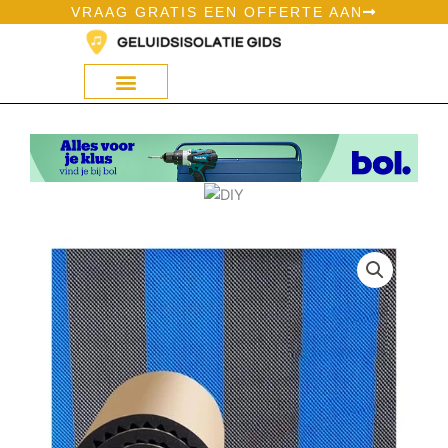
Ga
VRAAG GRATIS EEN OFFERTE AAN
naar
de
inhoud
Geluidsisolatie Op Bol