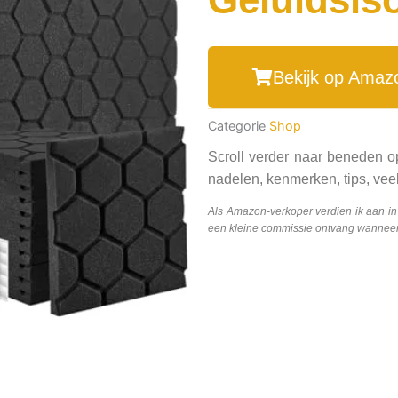
Bekijk op Amaz
Categorie
Shop
Scroll verder naar beneden o
nadelen, kenmerken, tips, veel
Als Amazon-verkoper verdien ik aan i
een kleine commissie ontvang wanneer j