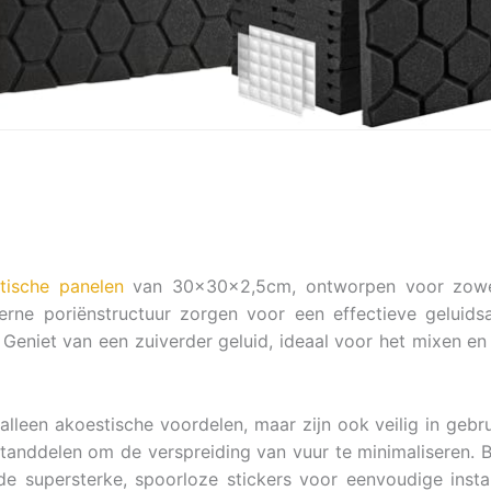
tische panelen
van 30x30x2,5cm, ontworpen voor zowel 
erne poriënstructuur zorgen voor een effectieve geluids
 Geniet van een zuiverder geluid, ideaal voor het mixen 
leen akoestische voordelen, maar zijn ook veilig in gebru
anddelen om de verspreiding van vuur te minimaliseren. Bo
e supersterke, spoorloze stickers voor eenvoudige instal