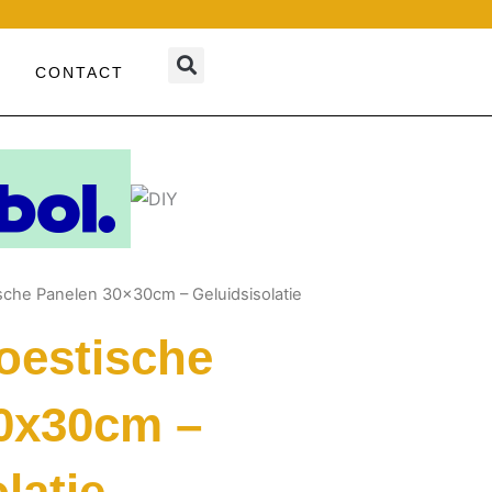
CONTACT
sche Panelen 30x30cm – Geluidsisolatie
oestische
0x30cm –
latie