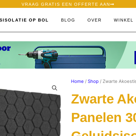
VRAAG GRATIS EEN OFFERTE AAN
SISOLATIE OP BOL
BLOG
OVER
WINKEL
Home
/
Shop
/ Zwarte Akoesti
Zwarte Ak
Panelen 3
Geluidsiso