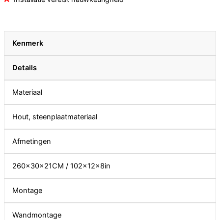
Kenmerk
Details
Materiaal
Hout, steenplaatmateriaal
Afmetingen
260×30×21CM / 102×12×8in
Montage
Wandmontage