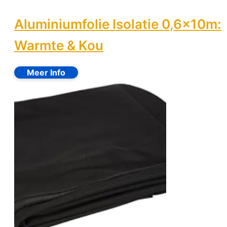
Aluminiumfolie Isolatie 0,6x10m:
Warmte & Kou