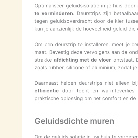
Optimaliseer geluidsisolatie in je huis door
te verminderen
. Deurstrips zijn betaalba
tegen geluidsoverdracht door de kier tusse
kun je aanzienlijk de hoeveelheid geluid di
Om een deurstrip te installeren, meet je e
maat. Bevestig deze vervolgens aan de onde
strakke
afdichting met de vloer
ontstaat. D
zoals rubber, silicone of aluminium, zodat j
Daarnaast helpen deurstrips niet alleen b
efficiëntie
door tocht en warmteverlies 
praktische oplossing om het comfort en de ru
Geluidsdichte muren
Om de geluidsisolatie in uw huis te verbet