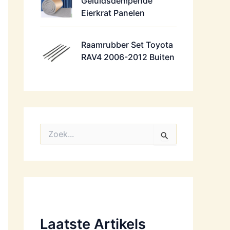
Geluidsdempende
Eierkrat Panelen
Raamrubber Set Toyota
RAV4 2006-2012 Buiten
Z
o
e
k
n
a
a
r
:
Laatste Artikels