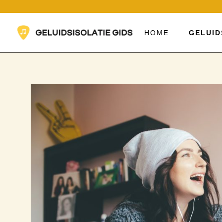
Ga
naar
de
HOME
GELUID
inhoud