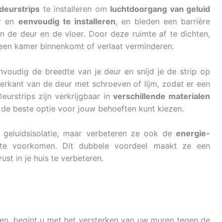
deurstrips
te installeren om
luchtdoorgang van geluid
ar en
eenvoudig te installeren
, en bieden een barrière
n de deur en de vloer. Door deze ruimte af te dichten,
e een kamer binnenkomt of verlaat verminderen.
envoudig de breedte van je deur en snijd je de strip op
rkant van de deur met schroeven of lijm, zodat er een
eurstrips zijn verkrijgbaar in
verschillende materialen
e de beste optie voor jouw behoeften kunt kiezen.
ij geluidsisolatie, maar verbeteren ze ook de
energie-
te voorkomen. Dit dubbele voordeel maakt ze een
st in je huis te verbeteren.
eren, begint u met het versterken van uw muren tegen de